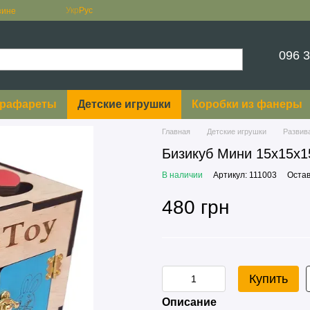
Укр
Рус
зине
096 3
рафареты
Детские игрушки
Коробки из фанеры
Главная
Детские игрушки
Развив
Бизикуб Мини 15х15х1
В наличии
Артикул: 111003
Остав
480 грн
Купить
Описание