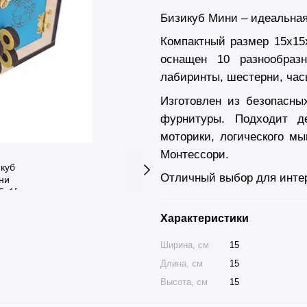
Бизикуб Мини – идеальна
Компактный размер 15х15х
оснащен 10 разнообраз
лабиринты, шестерни, час
Изготовлен из безопасны
фурнитуры. Подходит д
моторики, логического м
Монтессори.
Отличный выбор для интер
Характеристики
Ширина, см
15
Длина, см
15
Высота, см
15