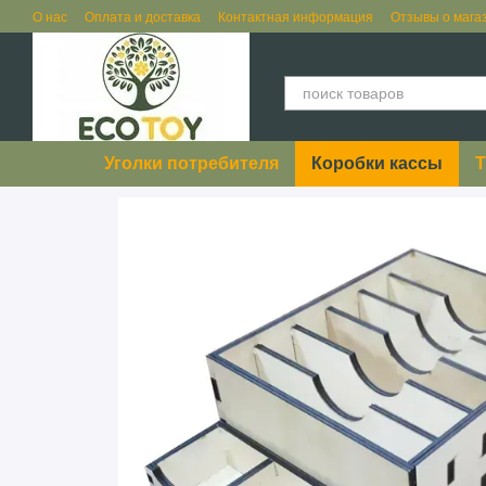
Перейти к основному контенту
О нас
Оплата и доставка
Контактная информация
Отзывы о мага
Уголки потребителя
Коробки кассы
Т