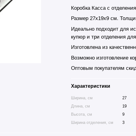
Коробка Касса с отделени
Размер 27х19х9 cм. Толщи
Идеально подходит для ис
купюр и три отделения дл
Изготовлена из качествен
Возможно изготовление ко
Оптовым покупателям скид
Характеристики
Ширина, см
27
Длина, см
19
Высота, см
9
Ширина отделения, см
3