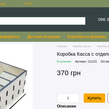
Укр
Рус
зине
096 3
рафареты
Детские игрушки
Коробки из фанеры
Главная
Коробки кассы
Коробка 
Коробка Касса с отде
В наличии
Артикул: 111101
Остав
370 грн
Купить
Описание