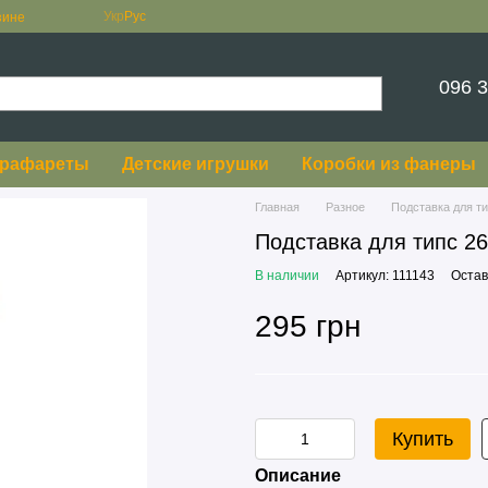
Укр
Рус
зине
096 3
рафареты
Детские игрушки
Коробки из фанеры
Главная
Разное
Подставка для т
Подставка для типс 2
В наличии
Артикул: 111143
Остав
295 грн
Купить
Описание