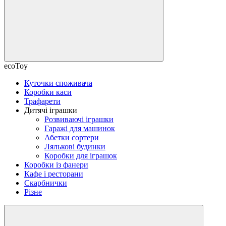
ecoToy
Куточки споживача
Коробки каси
Трафарети
Дитячі іграшки
Розвиваючі іграшки
Гаражі для машинок
Абетки сортери
Лялькові будинки
Коробки для іграшок
Коробки із фанери
Кафе і ресторани
Скарбнички
Різне