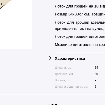
Лоток для грошей на 10 ві
Розмір 34х30х7 cм. Товщин
Лоток для грошей ідеальн
приміщенні, так і на вулиц
Лоток для грошей виготовл
Можливе виготовлення коро
Характеристики
Ширина, см
34
Довжина, см
30
Висота, см
7
Ширина відділення, см
5