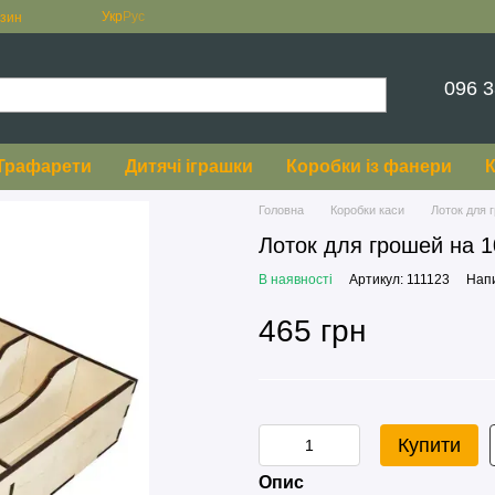
Укр
Рус
азин
096 3
Трафарети
Дитячі іграшки
Коробки із фанери
К
Головна
Коробки каси
Лоток для 
Лоток для грошей на 1
В наявності
Артикул: 111123
Напи
465 грн
Купити
Опис