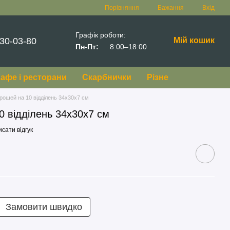
Порівняння
Бажання
Вхід
Графік роботи:
30-03-80
Мій кошик
Пн-Пт:
8:00–18:00
афе і ресторани
Скарбнички
Різне
грошей на 10 відділень 34х30х7 см
0 відділень 34х30х7 см
сати відгук
Замовити швидко