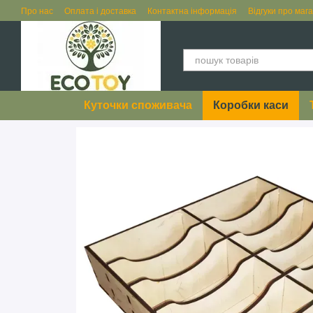
Перейти до основного контенту
Про нас
Оплата і доставка
Контактна інформація
Відгуки про маг
Куточки споживача
Коробки каси