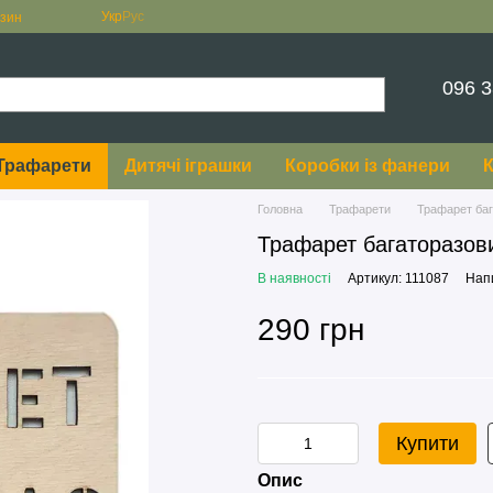
Укр
Рус
азин
096 3
Трафарети
Дитячі іграшки
Коробки із фанери
К
Головна
Трафарети
Трафарет баг
Трафарет багаторазов
В наявності
Артикул: 111087
Напи
290 грн
Купити
Опис