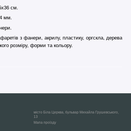
5х36 см.
4 мм.
нери.
аретів з фанери, акрилу, пластику, оргскла, дерева
кого розміру, форми та кольору.
місто Біла Церква, бульвар Михайла Грушевського,
13
Мапа проїзду