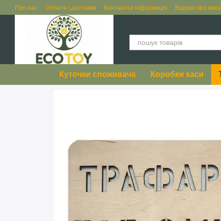
Перейти до основного контенту
Про нас
Оплата і доставка
Контактна інформація
Відгуки про маг
Куточки споживача
Коробки каси