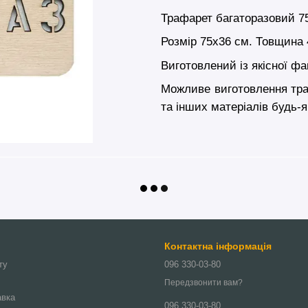
Трафарет багаторазовий 7
Розмір 75х36 см. Товщина 
Виготовлений із якісної фа
Можливе виготовлення траф
та інших матеріалів будь-я
Контактна інформація
ту
096 330-03-80
Передзвонити вам?
авка
096 330-03-80