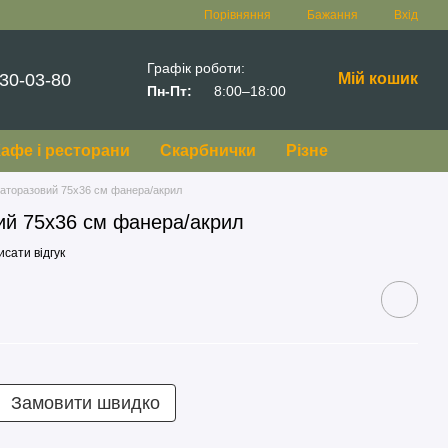
Порівняння
Бажання
Вхід
Графік роботи:
30-03-80
Мій кошик
Пн-Пт:
8:00–18:00
афе і ресторани
Скарбнички
Різне
аторазовий 75х36 см фанера/акрил
ий 75х36 см фанера/акрил
сати відгук
Замовити швидко